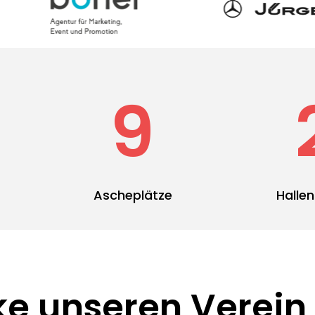
9
Ascheplätze
Hallen
e unseren Verein